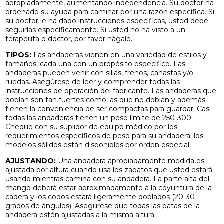
apropiadamente, aumentando independencia. Su doctor ha
ordenado su ayuda para caminar por una razón específica. Si
su doctor le ha dado instrucciones específicas, usted debe
seguirlas específicamente. Si usted no ha visto a un
terapeuta o doctor, por favor hágalo.
TIPOS:
Las andaderas vienen en una variedad de estilos y
tamaños, cada una con un propósito específico. Las
andaderas pueden venir con sillas, frenos, canastas y/o
ruedas. Asegúrese de leer y comprender todas las
instrucciones de operación del fabricante. Las andaderas que
doblan son tan fuertes como las que no doblan y además
tienen la conveniencia de ser compactas para guardar. Casi
todas las andaderas tienen un peso límite de 250-300.
Cheque con su suplidor de equipo médico por los
requerimientos específicos de peso para su andadera; los
modelos sólidos están disponibles por orden especial.
AJUSTANDO:
Una andadera apropiadamente medida es
ajustada por altura cuando usa los zapatos que usted estará
usando mientras camina con su andadera. La parte alta del
mango deberá estar aproximadamente a la coyuntura de la
cadera y los codos estará ligeramente doblados (20-30
grados de ángulos). Asegúrese que todas las patas de la
andadera estén ajustadas a la misma altura.